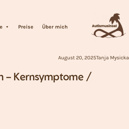
e
Preise
Über mich
August 20, 2025
Tanja Mysicka
n – Kernsymptome /