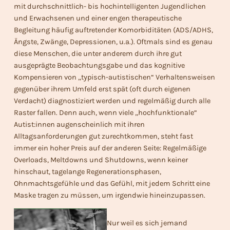
mit durchschnittlich- bis hochintelligenten Jugendlichen
und Erwachsenen und einer engen therapeutische
Begleitung häufig auftretender Komorbiditäten (ADS/ADHS,
Ängste, Zwänge, Depressionen, u.a.). Oftmals sind es genau
diese Menschen, die unter anderem durch ihre gut
ausgeprägte Beobachtungsgabe und das kognitive
Kompensieren von „typisch-autistischen“ Verhaltensweisen
gegenüber ihrem Umfeld erst spät (oft durch eigenen
Verdacht) diagnostiziert werden und regelmäßig durch alle
Raster fallen. Denn auch, wenn viele „hochfunktionale“
Autist:innen augenscheinlich mit ihren
Alltagsanforderungen gut zurechtkommen, steht fast
immer ein hoher Preis auf der anderen Seite: Regelmäßige
Overloads, Meltdowns und Shutdowns, wenn keiner
hinschaut, tagelange Regenerationsphasen,
Ohnmachtsgefühle und das Gefühl, mit jedem Schritt eine
Maske tragen zu müssen, um irgendwie hineinzupassen.
Nur weil es sich jemand